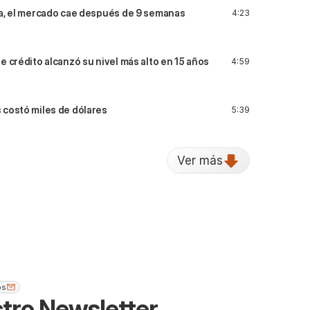
da, el mercado cae después de 9 semanas
4:23
e crédito alcanzó su nivel más alto en 15 años
4:59
 costó miles de dólares
5:39
Ver más
os
tro Newsletter