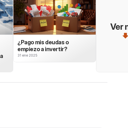
Ver 
¿Pago mis deudas o
empiezo a invertir?
ta
31 ene 2025