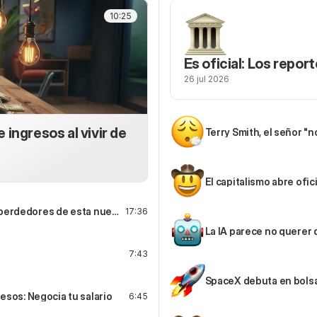
10:25
Es oficial: Los repor
26 jul 2026
 ingresos al vivir de
Terry Smith, el señor "
El capitalismo abre ofic
os perdedores de esta nueva
17:36
La IA parece no querer q
7:43
SpaceX debuta en bolsa
esos: Negocia tu salario
6:45