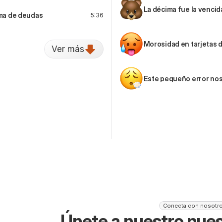
La décima fue la venci
ema de deudas
5:36
Morosidad en tarjetas d
Ver más
Este pequeño error nos
Conecta con nosotr
Únete a nuestro nues