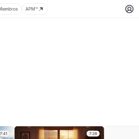
Miembros
APM™
7:41
7:28