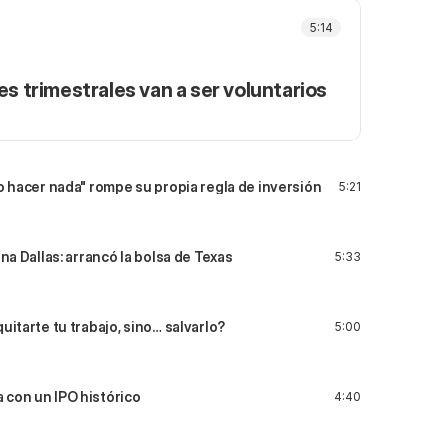
5:14
tes trimestrales van a ser voluntarios
no hacer nada" rompe su propia regla de inversión
5:21
ina Dallas: arrancó la bolsa de Texas
5:33
uitarte tu trabajo, sino… salvarlo?
5:00
 con un IPO histórico
4:40