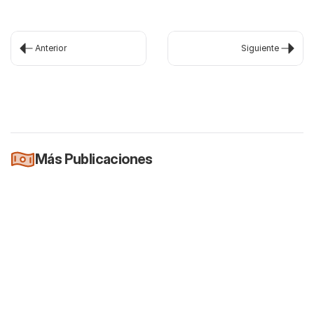
Anterior
Siguiente
Más Publicaciones
Newsletter
Es oficial: Los reportes trimestrales van a
ser voluntarios
26 jul 2026