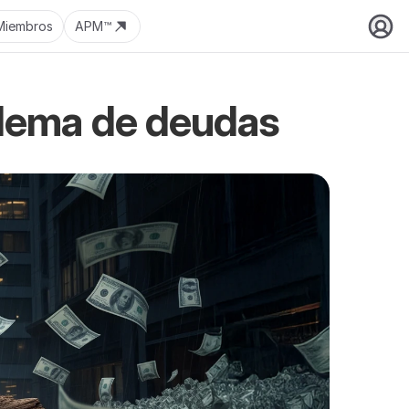
Miembros
APM™
oblema de deudas