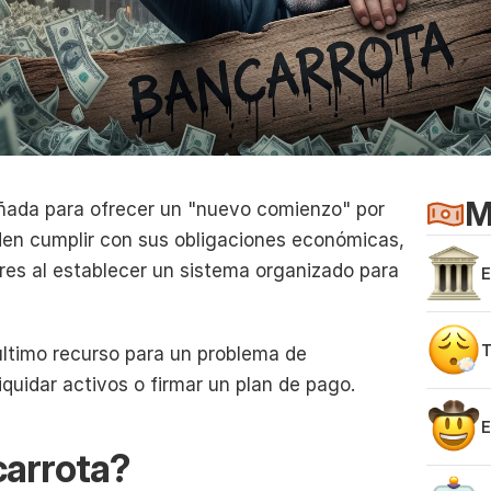
M
ñada para ofrecer un "nuevo comienzo" por 
en cumplir con sus obligaciones económicas, 
es al establecer un sistema organizado para 
E
v
T
ltimo recurso para un problema de 
p
uidar activos o firmar un plan de pago.
E
d
carrota?