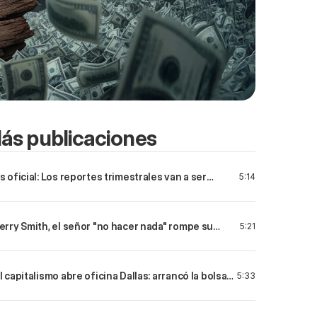
ás publicaciones
s oficial: Los reportes trimestrales van a ser
5:14
oluntarios
erry Smith, el señor "no hacer nada" rompe su
5:21
ropia regla de inversión
l capitalismo abre oficina Dallas: arrancó la bolsa
5:33
e Texas