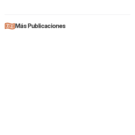
Más Publicaciones
Newsletter
Es oficial: Los reportes trimestrales van a
ser voluntarios
26 jul 2026
Newsletter
Terry Smith, el señor "no hacer nada"
rompe su propia regla de inversión