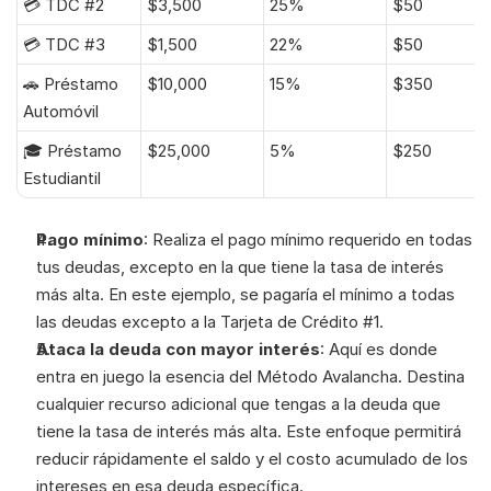
💳 TDC #2
$3,500
25%
$50
💳 TDC #3
$1,500
22%
$50
🚗 Préstamo 
$10,000
15%
$350
Automóvil
🎓 Préstamo 
$25,000
5%
$250
Estudiantil
Pago mínimo
: Realiza el pago mínimo requerido en todas 
tus deudas, excepto en la que tiene la tasa de interés 
más alta. En este ejemplo, se pagaría el mínimo a todas 
las deudas excepto a la Tarjeta de Crédito #1.
Ataca la deuda con mayor interés
: Aquí es donde 
entra en juego la esencia del Método Avalancha. Destina 
cualquier recurso adicional que tengas a la deuda que 
tiene la tasa de interés más alta. Este enfoque permitirá 
reducir rápidamente el saldo y el costo acumulado de los 
intereses en esa deuda específica.