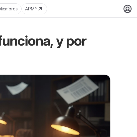
Miembros
APM™
nciona, y por 