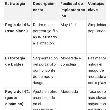
Estrategia
Descripción 
Facilidad de 
Ventajas 
corta
implementac
clave
ión
Regla del 4% 
Retiro de un 
Muy fácil
Simplicidad y
(tradicional)
porcentaje fijo 
popularidad.
anual ajustado 
a la inflación.
Estrategia 
Segmentación 
Moderada a 
Paz mental y 
de baldes
del portafolio 
compleja
mitiga el 
por horizonte 
riesgo de 
de tiempo y 
mercado a 
riesgo.
corto plazo.
Regla del 4% 
Ajusta el retiro 
Moderada
Tasa de retiro
(gasto 
anual basado 
más elevada,
dinámico)
en el 
mayor control
rendimiento 
del éxito y 