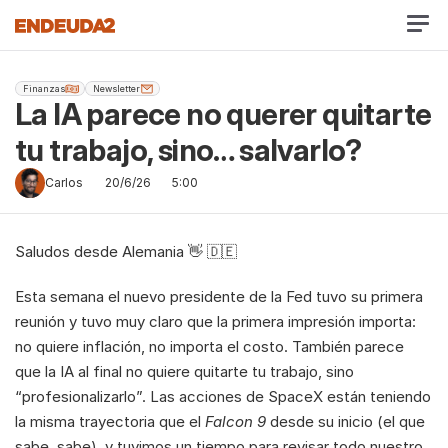
Finanzas
Newsletter
La IA parece no querer quitarte 
tu trabajo, sino… salvarlo?
Carlos
20/6/26
5:00
Saludos desde Alemania 👋 🇩🇪
Esta semana el nuevo presidente de la Fed tuvo su primera 
reunión y tuvo muy claro que la primera impresión importa: 
no quiere inflación, no importa el costo. También parece 
que la IA al final no quiere quitarte tu trabajo, sino 
“profesionalizarlo”. Las acciones de SpaceX están teniendo 
la misma trayectoria que el 
Falcon 9
 desde su inicio (el que 
sabe, sabe), y tuvimos un tiempo para revisar todo nuestro 