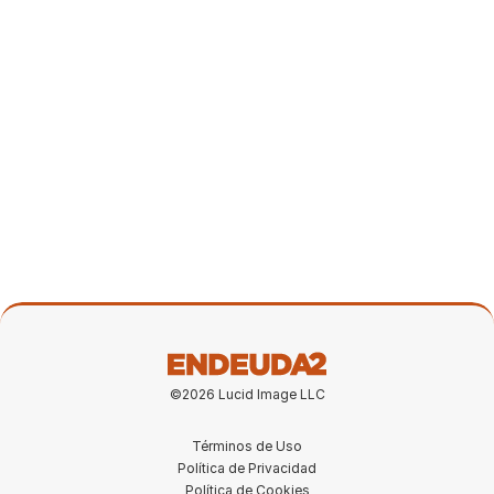
Newsletter
¿No más reportes trimestrales? La
propuesta de la SEC
9 may 2026
©2026 Lucid Image LLC
Términos de Uso
Política de Privacidad
Política de Cookies