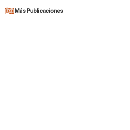
Más Publicaciones
Newsletter
Es oficial: Los reportes trimestrales van a
ser voluntarios
26 jul 2026
Newsletter
Terry Smith, el señor "no hacer nada"
rompe su propia regla de inversión
18 jul 2026