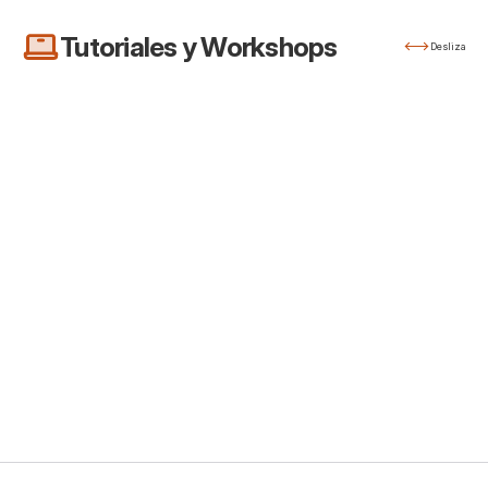
Tutoriales y Workshops
Desliza
Tutorial
37:59
Workshop
Valor intrínseco de
Cómo maximiz
acciones: Tu nueva
puntos Memb
herramienta
Rewards® de
14 feb 2026
25 oct 2025