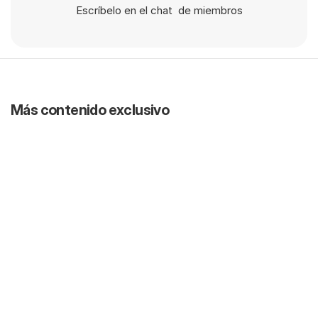
Escríbelo en el chat  de miembros
Más contenido exclusivo
Nuevo
5:34
Actualización Portafolio Q2 2026
22 jun 2026
Nuevo
01:09:59