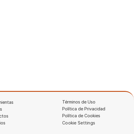
37:08
Nuestra experiencia comprando una
propiedad en Portugal
8 mar 2026
Términos de Uso
mientas
Política de Privacidad
is
Política de Cookies
ctos
ios
Cookie Settings