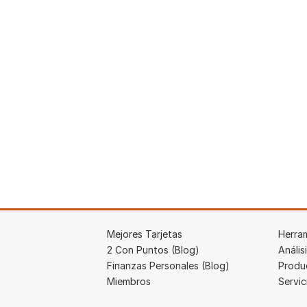
Tour de la propiedad en Portugal (en
construcción)
14 mar 2026
|
Mejores Tarjetas
Herra
2 Con Puntos (Blog)
Anális
Finanzas Personales (Blog)
Produ
Miembros
Servic