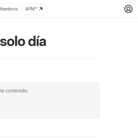
Miembros
APM™
solo día
te contenido.