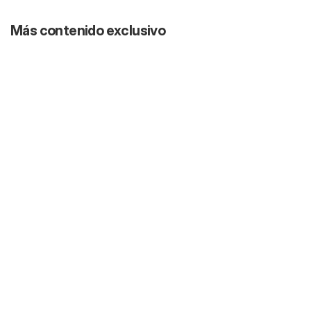
Más contenido exclusivo
Nuevo
01:29:17
Consejos de oro antes de llegar a USA |
¿Curso de House Flipping for $8,900? |
LEAPS y CSP en el portafolio | UTMA y
Planes 529 | Bono: Gender reveal
5 ago 2026
5:34