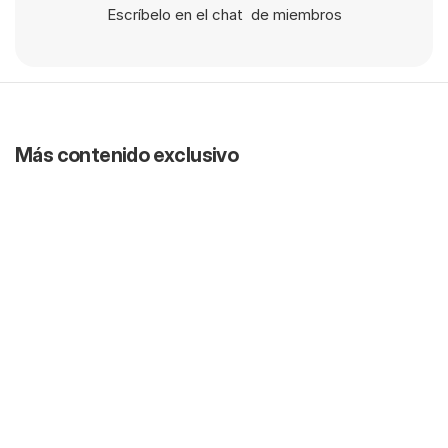
Escríbelo en el chat  de miembros
Más contenido exclusivo
Nuevo
01:29:17
Consejos de oro antes de llegar a USA |
¿Curso de House Flipping for $8,900? |