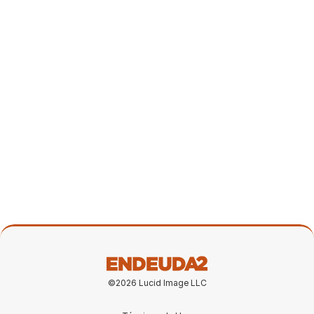
31 mar 2026
08:29
Tour de la propiedad en Portugal (en
construcción)
14 mar 2026
©2026 Lucid Image LLC