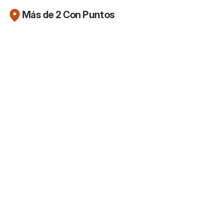
Más de 2 Con Puntos
Newsletter
La Robinhood Platinum Card está aquí
(pero no nos emociona tanto)
25 jul 2026
Newsletter
Las tarjetas de negocio de Capital One
son tan malas como dicen?
19 jul 2026