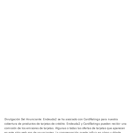
Ya no tienes que cerrar o hacer
downgrade a una Sapphire para obtener
la otra
10 may 2026
Newsletter
El fin de una era: Spirit Airlines cesa
operaciones
3 may 2026
Divulgación Del Anunciante: Endeuda2 se ha asociado con CardRatings para nuestra 
cobertura de productos de tarjetas de crédito. Endeuda2 y CardRatings pueden recibir una 
comisión de los emisores de tarjetas. Algunas o todas las ofertas de tarjetas que aparecen 
en este sitio web son de anunciantes. La compensación puede influir en cómo y dónde 