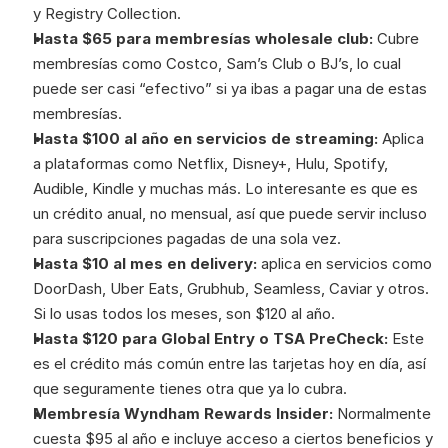
y Registry Collection.
Hasta $65 para membresías wholesale club:
 Cubre 
membresías como Costco, Sam’s Club o BJ’s, lo cual 
puede ser casi “efectivo” si ya ibas a pagar una de estas 
membresías.
Hasta $100 al año en servicios de streaming:
 Aplica 
a plataformas como Netflix, Disney+, Hulu, Spotify, 
Audible, Kindle y muchas más. Lo interesante es que es 
un crédito anual, no mensual, así que puede servir incluso 
para suscripciones pagadas de una sola vez.
Hasta $10 al mes en delivery:
 aplica en servicios como 
DoorDash, Uber Eats, Grubhub, Seamless, Caviar y otros. 
Si lo usas todos los meses, son $120 al año.
Hasta $120 para Global Entry o TSA PreCheck:
 Este 
es el crédito más común entre las tarjetas hoy en día, así 
que seguramente tienes otra que ya lo cubra.
Membresía Wyndham Rewards Insider:
 Normalmente 
cuesta $95 al año e incluye acceso a ciertos beneficios y 