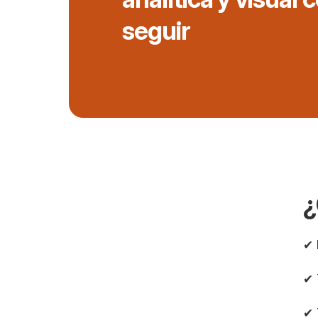
seguir
¿
✔︎
✔︎
✔︎