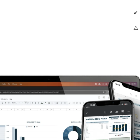
✔︎
⚠️