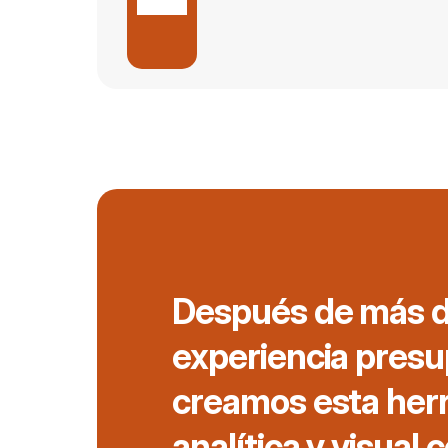
Después de más d
experiencia presu
creamos esta herr
analítica y visual 