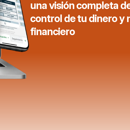
una visión completa de
control de tu dinero y 
financiero