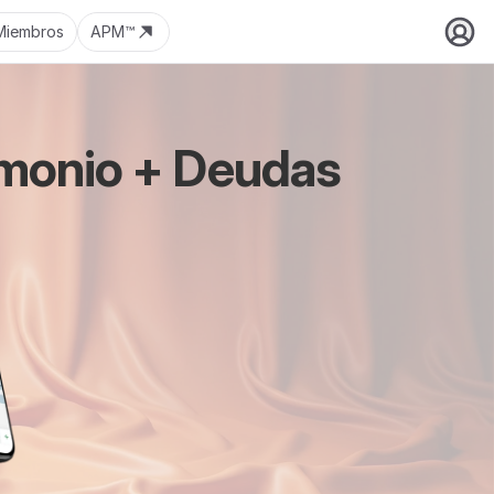
Miembros
APM™
rimonio + Deudas