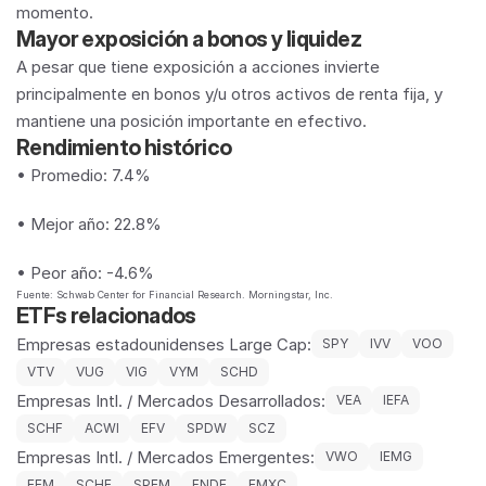
momento.
Mayor exposición a bonos y liquidez
A pesar que tiene exposición a acciones invierte 
principalmente en bonos y/u otros activos de renta fija, y 
mantiene una posición importante en efectivo.
Rendimiento histórico
• Promedio: 7.4%
• Mejor año: 22.8%
• Peor año: -4.6%
Fuente: Schwab Center for Financial Research. Morningstar, Inc.
ETFs relacionados
Empresas estadounidenses Large Cap:
SPY
IVV
VOO
VTV
VUG
VIG
VYM
SCHD
Empresas Intl. / Mercados Desarrollados:
VEA
IEFA
SCHF
ACWI
EFV
SPDW
SCZ
Empresas Intl. / Mercados Emergentes:
VWO
IEMG
EEM
SCHE
SPEM
FNDE
EMXC