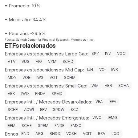
• Promedio: 10%
• Mejor año: 34.4%
• Peor año: -29.5%
Fuente: Schwab Center for Financial Research. Morningstar, Inc.
ETFs relacionados
Empresas estadounidenses Large Cap:
SPY
IVV
VOO
VTV
VUG
VIG
VYM
SCHD
Empresas estadounidenses Mid Cap:
IJH
VO
IWR
MDY
VOE
IWS
VOT
SCHM
Empresas estadounidenses Small Cap:
IWM
VBR
SCHA
VBK
IWO
FNDA
SPMD
Empresas Intl. / Mercados Desarrollados:
VEA
IEFA
SCHF
ACWI
EFV
SPDW
SCZ
Empresas Intl. / Mercados Emergentes:
VWO
IEMG
EEM
SCHE
SPEM
FNDE
EMXC
Bonos
BND
AGG
BNDX
VCSH
VCIT
BSV
LQD