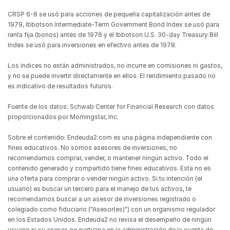
CRSP 6-8 se usó para acciones de pequeña capitalización antes de 
1979, Ibbotson Intermediate-Term Government Bond Index se usó para 
renta fija (bonos) antes de 1976 y el Ibbotson U.S. 30-day Treasury Bill 
Index se usó para inversiones en efectivo antes de 1978.
Los índices no están administrados, no incurre en comisiones ni gastos, 
y no se puede invertir directamente en ellos. El rendimiento pasado no 
es indicativo de resultados futuros.
Fuente de los datos: Schwab Center for Financial Research con datos 
proporcionados por Morningstar, Inc.
Sobre el contenido: Endeuda2.com es una página independiente con 
fines educativos. No somos asesores de inversiones, no 
recomendamos comprar, vender, o mantener ningún activo. Todo el 
contenido generado y compartido tiene fines educativos. Esta no es 
una oferta para comprar o vender ningún activo. Si tu intención (el 
usuario) es buscar un tercero para el manejo de tus activos, te 
recomendamos buscar a un asesor de inversiones registrado o 
colegiado como fiduciario ("Asesor(es)") con un organismo regulador 
en los Estados Unidos. Endeuda2 no revisa el desempeño de ningún 
usuario ni su asesor, no participa en la administración de la cuenta de 