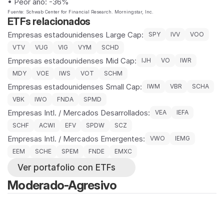
• Peor año: -36%
Fuente: Schwab Center for Financial Research. Morningstar, Inc.
ETFs relacionados
Empresas estadounidenses Large Cap:
SPY
IVV
VOO
VTV
VUG
VIG
VYM
SCHD
Empresas estadounidenses Mid Cap:
IJH
VO
IWR
MDY
VOE
IWS
VOT
SCHM
Empresas estadounidenses Small Cap:
IWM
VBR
SCHA
VBK
IWO
FNDA
SPMD
Empresas Intl. / Mercados Desarrollados:
VEA
IEFA
SCHF
ACWI
EFV
SPDW
SCZ
Empresas Intl. / Mercados Emergentes:
VWO
IEMG
EEM
SCHE
SPEM
FNDE
EMXC
Ver portafolio con ETFs
Moderado-Agresivo