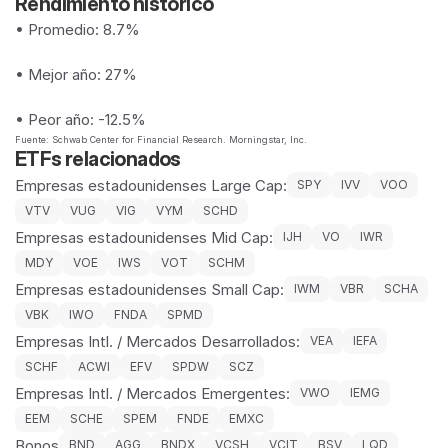
Rendimiento histórico
• Promedio: 8.7%
• Mejor año: 27%
• Peor año: -12.5%
Fuente: Schwab Center for Financial Research. Morningstar, Inc.
ETFs relacionados
Empresas estadounidenses Large Cap:
SPY
IVV
VOO
VTV
VUG
VIG
VYM
SCHD
Empresas estadounidenses Mid Cap:
IJH
VO
IWR
MDY
VOE
IWS
VOT
SCHM
Empresas estadounidenses Small Cap:
IWM
VBR
SCHA
VBK
IWO
FNDA
SPMD
Empresas Intl. / Mercados Desarrollados:
VEA
IEFA
SCHF
ACWI
EFV
SPDW
SCZ
Empresas Intl. / Mercados Emergentes:
VWO
IEMG
EEM
SCHE
SPEM
FNDE
EMXC
Bonos
BND
AGG
BNDX
VCSH
VCIT
BSV
LQD