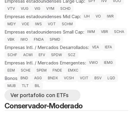
Empresas estadounidenses Large Cap:
SPY
IVV
VOO
VTV
VUG
VIG
VYM
SCHD
Empresas estadounidenses Mid Cap:
IJH
VO
IWR
MDY
VOE
IWS
VOT
SCHM
Empresas estadounidenses Small Cap:
IWM
VBR
SCHA
VBK
IWO
FNDA
SPMD
Empresas Intl. / Mercados Desarrollados:
VEA
IEFA
SCHF
ACWI
EFV
SPDW
SCZ
Empresas Intl. / Mercados Emergentes:
VWO
IEMG
EEM
SCHE
SPEM
FNDE
EMXC
Bonos
BND
AGG
BNDX
VCSH
VCIT
BSV
LQD
MUB
TLT
BIL
Ver portafolio con ETFs
Conservador-Moderado