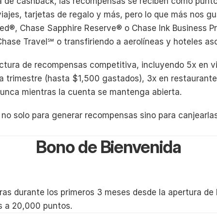
 de cashback, las recompensas se reciben como puntos
iajes, tarjetas de regalo y más, pero lo que más nos gu
red®, Chase Sapphire Reserve® o Chase Ink Business Pre
Chase Travel℠ o transfiriendo a aerolíneas y hoteles as
uctura de recompensas competitiva, incluyendo 5x en vi
a trimestre (hasta $1,500 gastados), 3x en restaurantes
nca mientras la cuenta se mantenga abierta.
d no solo para generar recompensas sino para canjearlas
Bono de Bienvenida
 durante los primeros 3 meses desde la apertura de l
s a 20,000 puntos.