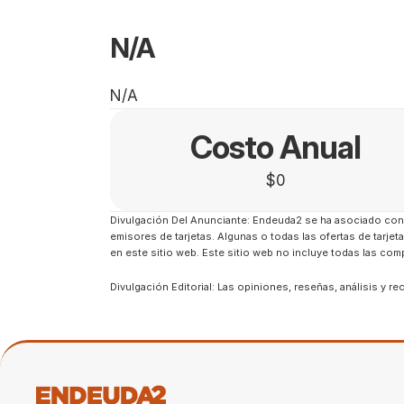
N/A
N/A
Costo Anual
$0
Divulgación Del Anunciante: Endeuda2 se ha asociado con C
emisores de tarjetas. Algunas o todas las ofertas de tarj
en este sitio web. Este sitio web no incluye todas las comp
Divulgación Editorial: Las opiniones, reseñas, análisis y