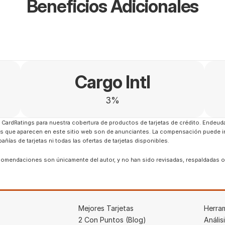
Beneficios Adicionales
Cargo Intl
3%
ardRatings para nuestra cobertura de productos de tarjetas de crédito. Endeuda
etas que aparecen en este sitio web son de anunciantes. La compensación puede i
añías de tarjetas ni todas las ofertas de tarjetas disponibles.
 recomendaciones son únicamente del autor, y no han sido revisadas, respaldadas 
Mejores Tarjetas
Herra
2 Con Puntos (Blog)
Anális