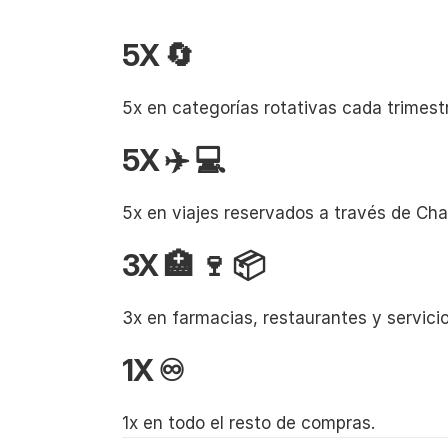
5X 🔄
5x en categorías rotativas cada trimes
5X ✈️ 💻
5x en viajes reservados a través de Ch
3X 🏥 🍷 📦
3x en farmacias, restaurantes y servicio
1X ♾️
1x en todo el resto de compras.